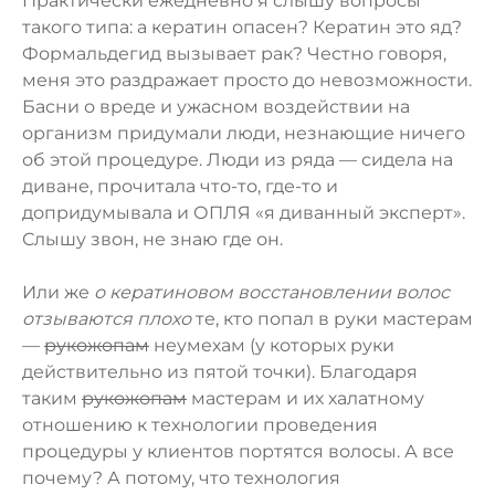
Практически ежедневно я слышу вопросы
такого типа: а кератин опаcен? Кератин это яд?
Формальдегид вызывает рак? Честно говоря,
меня это раздражает просто до невозможности.
Басни о вреде и ужасном воздействии на
организм придумали люди, незнающие ничего
об этой процедуре. Люди из ряда — сидела на
диване, прочитала что-то, где-то и
допридумывала и ОПЛЯ «я диванный эксперт».
Слышу звон, не знаю где он.
Или же
о кератиновом восстановлении волос
отзываются плохо
те, кто попал в руки мастерам
—
рукожопам
неумехам (у которых руки
действительно из пятой точки). Благодаря
таким
рукожопам
мастерам и их халатному
отношению к технологии проведения
процедуры у клиентов портятся волосы. А все
почему? А потому, что технология