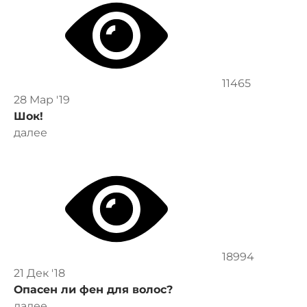
11465
28 Мар '19
Шок!
далее
18994
21 Дек '18
Опасен ли фен для волос?
далее