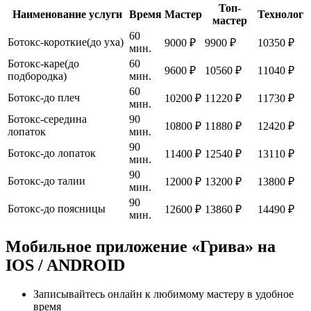
Топ-
Наименование услуги
Время
Мастер
Технолог
мастер
60
Ботокс-короткие(до уха)
9000 ₽
9900 ₽
10350 ₽
мин.
Ботокс-каре(до
60
9600 ₽
10560 ₽
11040 ₽
подбородка)
мин.
60
Ботокс-до плеч
10200 ₽
11220 ₽
11730 ₽
мин.
Ботокс-середина
90
10800 ₽
11880 ₽
12420 ₽
лопаток
мин.
90
Ботокс-до лопаток
11400 ₽
12540 ₽
13110 ₽
мин.
90
Ботокс-до талии
12000 ₽
13200 ₽
13800 ₽
мин.
90
Ботокс-до поясницы
12600 ₽
13860 ₽
14490 ₽
мин.
Мобильное приложение «Грива» на
IOS / ANDROID
Записывайтесь онлайн к любимому мастеру в удобное
время