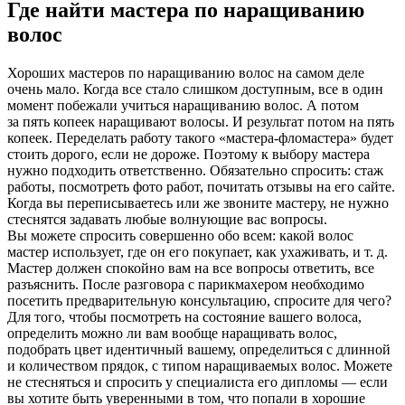
Где найти мастера по наращиванию
волос
Хороших мастеров по наращиванию волос на самом деле
очень мало. Когда все стало слишком доступным, все в один
момент побежали учиться наращиванию волос. А потом
за пять копеек наращивают волосы. И результат потом на пять
копеек. Переделать работу такого «мастера-фломастера» будет
стоить дорого, если не дороже. Поэтому к выбору мастера
нужно подходить ответственно. Обязательно спросить: стаж
работы, посмотреть фото работ, почитать отзывы на его сайте.
Когда вы переписываетесь или же звоните мастеру, не нужно
стеснятся задавать любые волнующие вас вопросы.
Вы можете спросить совершенно обо всем: какой волос
мастер использует, где он его покупает, как ухаживать, и т. д.
Мастер должен спокойно вам на все вопросы ответить, все
разъяснить. После разговора с парикмахером необходимо
посетить предварительную консультацию, спросите для чего?
Для того, чтобы посмотреть на состояние вашего волоса,
определить можно ли вам вообще наращивать волос,
подобрать цвет идентичный вашему, определиться с длинной
и количеством прядок, с типом наращиваемых волос. Можете
не стесняться и спросить у специалиста его дипломы — если
вы хотите быть уверенными в том, что попали в хорошие