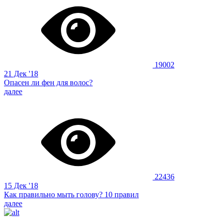
19002
21 Дек '18
Опасен ли фен для волос?
далее
22436
15 Дек '18
Как правильно мыть голову? 10 правил
далее