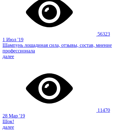
56323
1 Июл '19
Шампунь лошадиная сила, отзывы, состав, мнение
профессионала
далее
11470
28 Мар '19
Шок!
далее